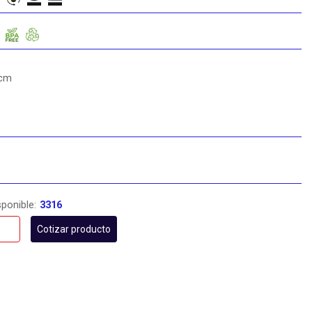
 cm
sponible:
3316
Cotizar producto