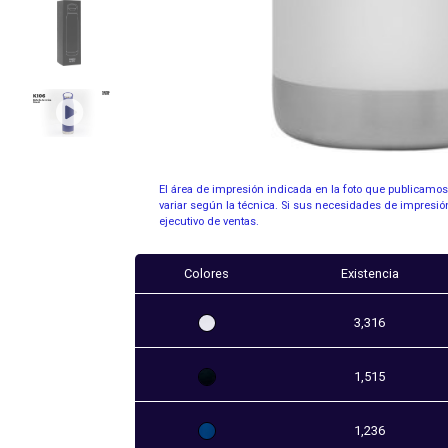
El área de impresión indicada en la foto que publicamo
variar según la técnica. Si sus necesidades de impresió
ejecutivo de ventas.
Colores
Existencia
3,316
1,515
1,236